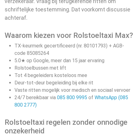
verzekeraar. Vraag bij terugkerende ritten om
schriftelijke toestemming. Dat voorkomt discussie
achteraf.
Waarom kiezen voor Rolstoeltaxi Max?
TX-keurmerk gecertificeerd (nr. 80101793) + AGB-
code 85085264
5.0★ op Google, meer dan 15 jaar ervaring
Rolstoelbussen met lift
Tot 4 begeleiders kosteloos mee
Deur-tot-deur begeleiding bij elke rit
Vaste ritten mogelijk voor medisch en sociaal vervoer
24/7 bereikbaar via
085 800 9995
of
WhatsApp (085
800 2777)
Rolstoeltaxi regelen zonder onnodige
onzekerheid