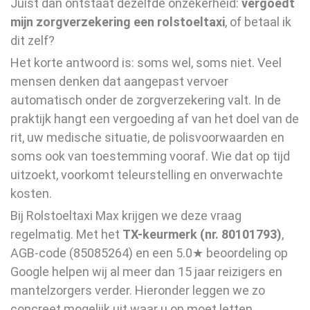
Juist dan ontstaat dezelfde onzekerheid:
vergoedt
mijn zorgverzekering een rolstoeltaxi
, of betaal ik
dit zelf?
Het korte antwoord is: soms wel, soms niet. Veel
mensen denken dat aangepast vervoer
automatisch onder de zorgverzekering valt. In de
praktijk hangt een vergoeding af van het doel van de
rit, uw medische situatie, de polisvoorwaarden en
soms ook van toestemming vooraf. Wie dat op tijd
uitzoekt, voorkomt teleurstelling en onverwachte
kosten.
Bij Rolstoeltaxi Max krijgen we deze vraag
regelmatig. Met het
TX-keurmerk (nr. 80101793)
,
AGB-code (85085264) en een 5.0★ beoordeling op
Google helpen wij al meer dan 15 jaar reizigers en
mantelzorgers verder. Hieronder leggen we zo
concreet mogelijk uit waar u op moet letten.