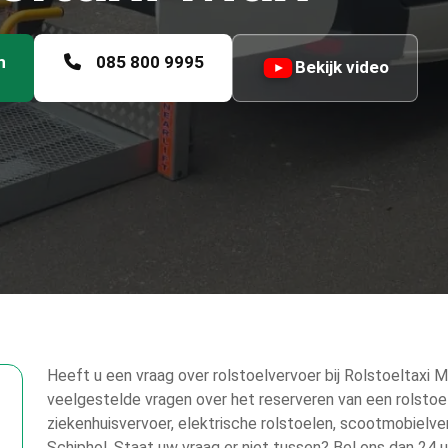
n
085 800 9995
Bekijk video
Heeft u een vraag over rolstoelvervoer bij Rolstoeltaxi 
veelgestelde vragen over het reserveren van een rolstoelta
ziekenhuisvervoer, elektrische rolstoelen, scootmobielver
Schiphol. Staat uw vraag er niet tussen? Bel ons dan 24 u