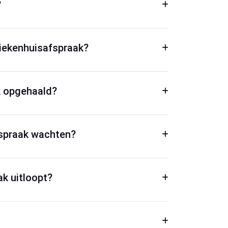
?
ziekenhuisafspraak?
k opgehaald?
afspraak wachten?
ak uitloopt?