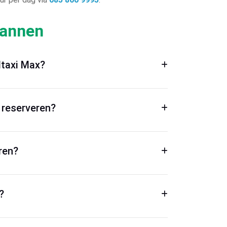
lannen
ltaxi Max?
 reserveren?
ren?
?