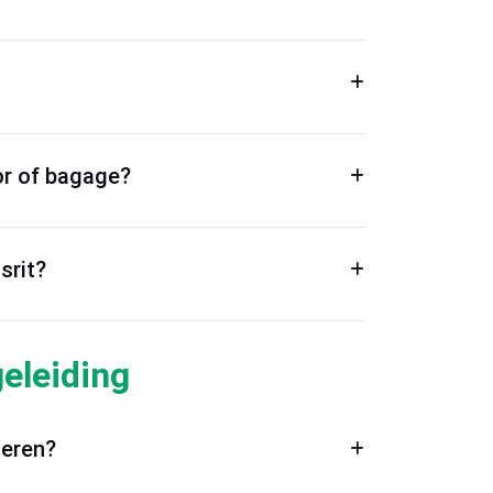
tor of bagage?
srit?
eleiding
oeren?