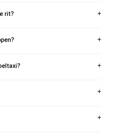
e rit?
ppen?
oeltaxi?