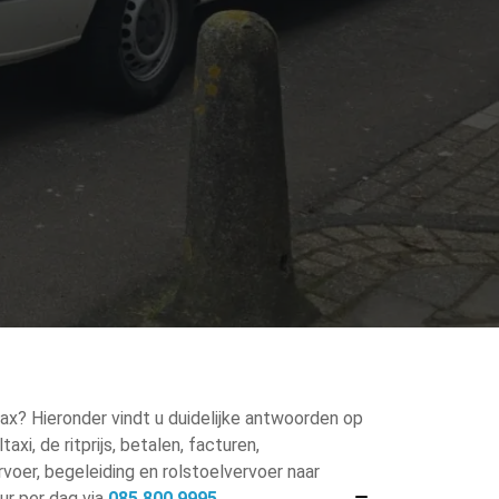
Max? Hieronder vindt u duidelijke antwoorden op
xi, de ritprijs, betalen, facturen,
voer, begeleiding en rolstoelvervoer naar
ur per dag via
085 800 9995
.