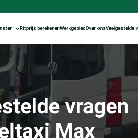
ensten
Ritprijs berekenen
Werkgebied
Over ons
Veelgestelde 
stelde vragen
eltaxi Max