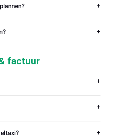
 plannen?
n?
& factuur
eltaxi?