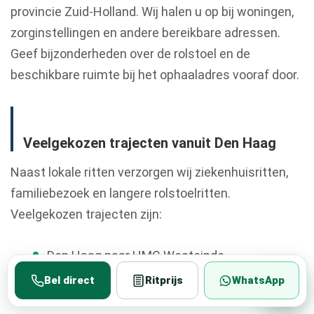
provincie Zuid-Holland. Wij halen u op bij woningen,
zorginstellingen en andere bereikbare adressen.
Geef bijzonderheden over de rolstoel en de
beschikbare ruimte bij het ophaaladres vooraf door.
Veelgekozen trajecten vanuit Den Haag
Naast lokale ritten verzorgen wij ziekenhuisritten,
familiebezoek en langere rolstoelritten.
Veelgekozen trajecten zijn:
Den Haag naar HMC Westeinde
Den Haag naar Woonzorgcentrum Het
Bel direct
Ritprijs
WhatsApp
Zamen