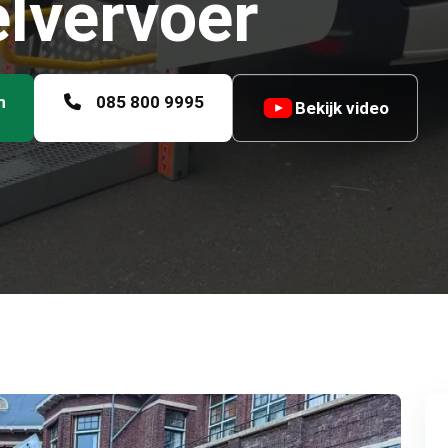
elvervoer
n
085 800 9995
Bekijk video