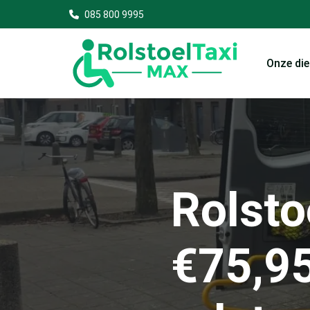
085 800 9995
Onze di
Rolsto
€75,95