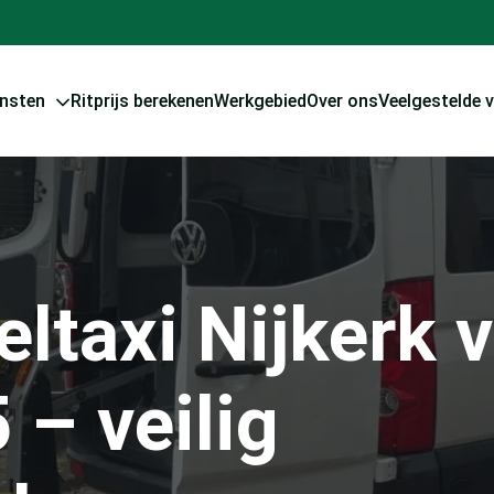
ensten
Ritprijs berekenen
Werkgebied
Over ons
Veelgestelde 
eltaxi Nijkerk 
 – veilig