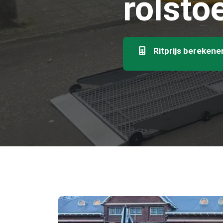
rolsto
Ritprijs berekene