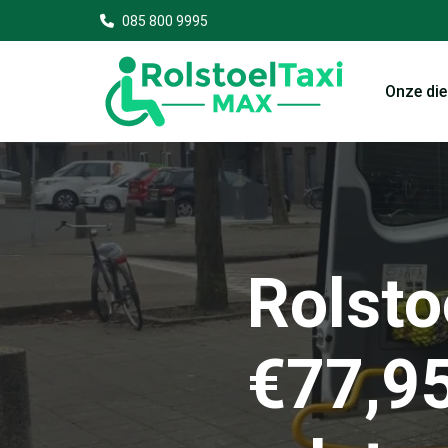
085 800 9995
Onze di
Rolsto
€77,95