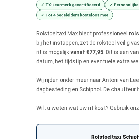
✓ TX-keurmerk gecertificeerd
✓ Persoonlijke
✓ Tot 4 begeleiders kosteloos mee
Rolstoeltaxi Max biedt professioneel
rol
bij het instappen, zet de rolstoel veilig v
rit is mogelijk
vanaf €77,95
. Dit is een va
datum, het tijdstip en eventuele extra w
Wij rijden onder meer naar Antoni van Le
dagbesteding en Schiphol. De chauffeur hel
Wilt u weten wat uw rit kost? Gebruik on
Rolstoeltaxi Schip