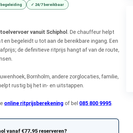
 begeleiding
✓ 24/7 bereikbaar
stoelvervoer vanuit Schiphol
. De chauffeur helpt
ast en begeleidt u tot aan de bereikbare ingang. Een
nafprijs; de definitieve ritprijs hangt af van de route,
ensen.
euwenhoek, Bornholm, andere zorglocaties, familie,
pt rustig bij het in- en uitstappen.
ze
online ritprijsberekening
of bel
085 800 9995
.
hol vanaf €77,95 reserveren?