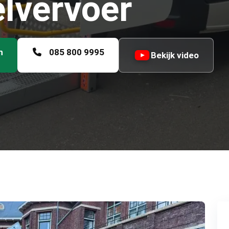
elvervoer
n
085 800 9995
Bekijk video