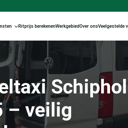
ensten
Ritprijs berekenen
Werkgebied
Over ons
Veelgestelde 
eltaxi Schiphol
 – veilig