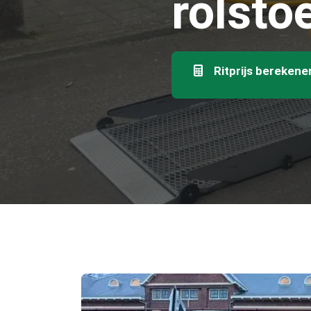
rolsto
Ritprijs berekene