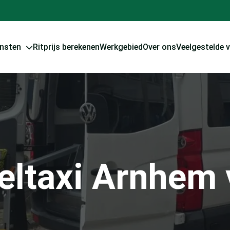
ensten
Ritprijs berekenen
Werkgebied
Over ons
Veelgestelde 
eltaxi Arnhem 