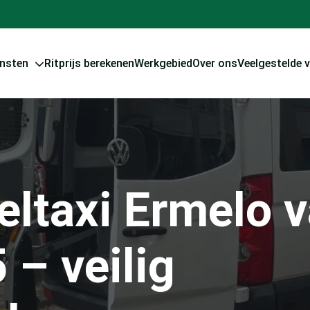
ensten
Ritprijs berekenen
Werkgebied
Over ons
Veelgestelde 
eltaxi Ermelo 
 – veilig