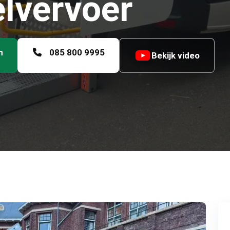
elvervoer
n
085 800 9995
Bekijk video