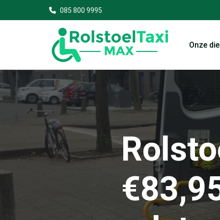
085 800 9995
Onze di
Rolsto
€83,95