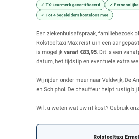
✓ TX-keurmerk gecertificeerd
✓ Persoonlijke
✓ Tot 4 begeleiders kosteloos mee
Een ziekenhuisafspraak, familiebezoek 
Rolstoeltaxi Max reist u in een aangepast
is mogelijk
vanaf €83,95
. Dit is een vanaf
datum, het tijdstip en eventuele extra w
Wij rijden onder meer naar Veldwijk, De A
en Schiphol. De chauffeur helpt rustig bij 
Wilt u weten wat uw rit kost? Gebruik on
Rolstoeltaxi Erme