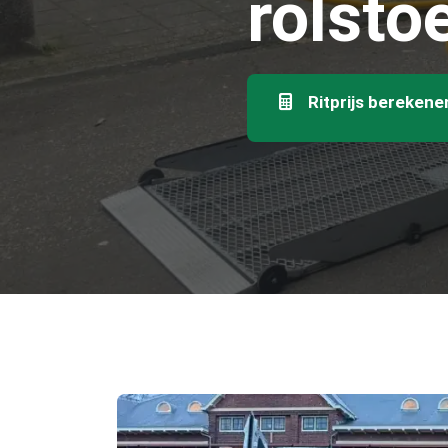
rolsto
Ritprijs berekene